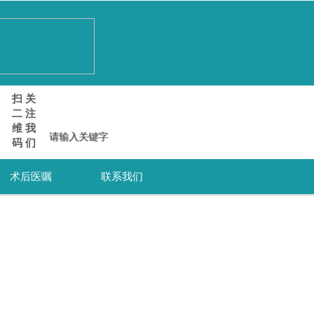
扫 关
二 注
维 我
搜索
搜索
码 们
术后医嘱
联系我们