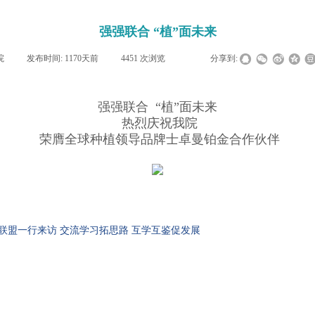
​强强联合 “植”面未来
院
|
发布时间:
1170天前
|
4451
次浏览
|
|
分享到:
强强联合 “植”面未来
热烈庆祝我院
荣膺全球种植领导品牌士卓曼铂金合作伙伴
联盟一行来访 交流学习拓思路 互学互鉴促发展